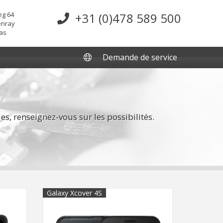
g 64
+31 (0)478 589 500
enray
as
Demande de service
es, renseignez-vous sur les possibilités.
Galaxy Xcover 4S