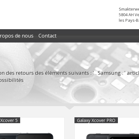
Smakterwe
5804 AH V
les Pays-B
propos de nous
Contact
n des retours des éléments suivants : ' . Samsung . ' articl
ssibilités
 Xcover 5
Galaxy Xcover PRO