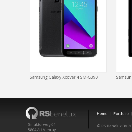
Samsung Galaxy Xcover 4 SM-G390
Samsung
Home
Portfolio
Smakterweg 64
© RS Benelux BV 2
5804 AH Venray